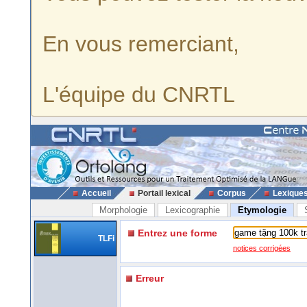
En vous remerciant,
L'équipe du CNRTL
Accueil
Portail lexical
Corpus
Lexique
Morphologie
Lexicographie
Etymologie
Entrez une forme
TLFi
notices corrigées
Erreur