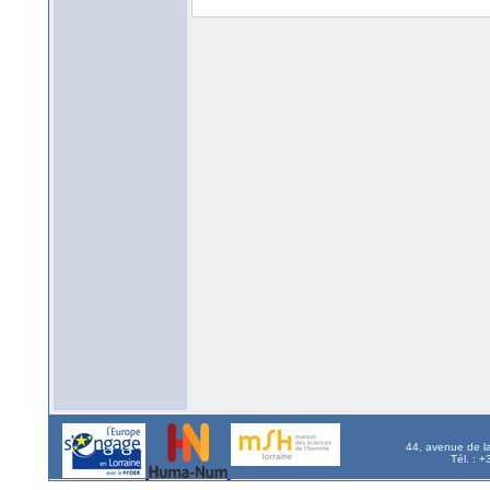
44, avenue de l
Tél. : 