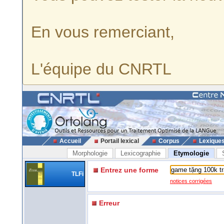
En vous remerciant,
L'équipe du CNRTL
Accueil
Portail lexical
Corpus
Lexique
Morphologie
Lexicographie
Etymologie
Entrez une forme
TLFi
notices corrigées
Erreur