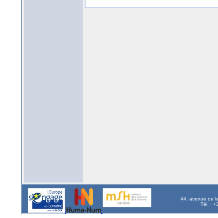
44, avenue de l
Tél. : 