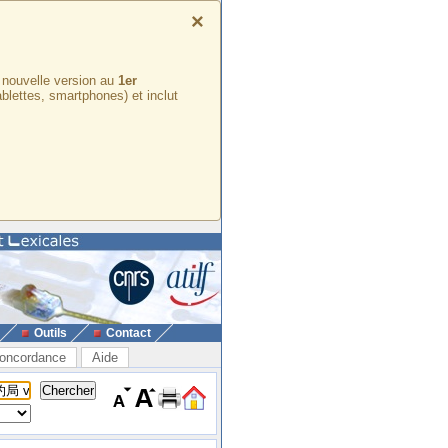
×
e nouvelle version au
1er
ablettes, smartphones) et inclut
Outils
Contact
oncordance
Aide