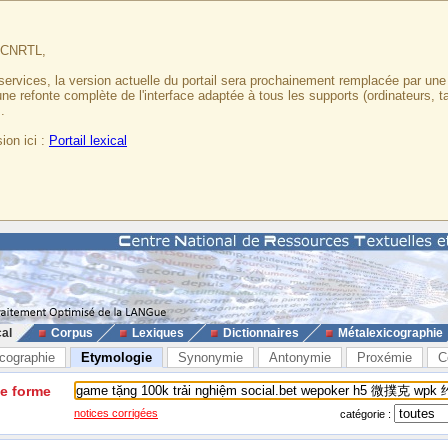
u CNRTL,
services, la version actuelle du portail sera prochainement remplacée par un
 une refonte complète de l'interface adaptée à tous les supports (ordinateurs, t
.
ion ici :
Portail lexical
cal
Corpus
Lexiques
Dictionnaires
Métalexicographie
cographie
Etymologie
Synonymie
Antonymie
Proxémie
C
ne forme
notices corrigées
catégorie :