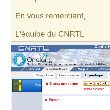
En vous remerciant,
L'équipe du CNRTL
Accueil
Portail lexical
Corpus
Lexique
Morphologie
Lexicographie
Etymologie
Entrez une forme
TLFi
notices corrigées
Erreur