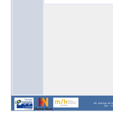
44, avenue de l
Tél. : 