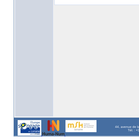
44, avenue de l
Tél. : 