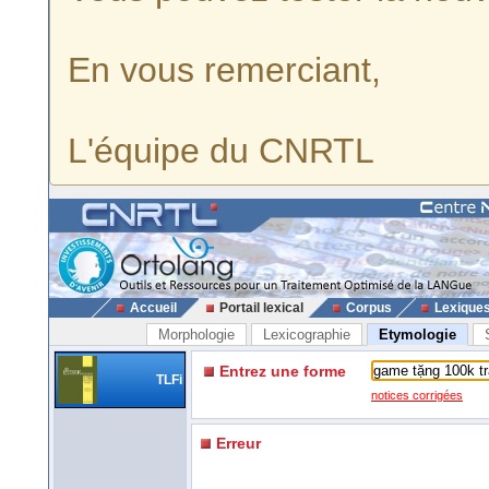
En vous remerciant,
L'équipe du CNRTL
Accueil
Portail lexical
Corpus
Lexique
Morphologie
Lexicographie
Etymologie
Entrez une forme
TLFi
notices corrigées
Erreur