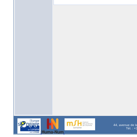
44, avenue de l
Tél. : 