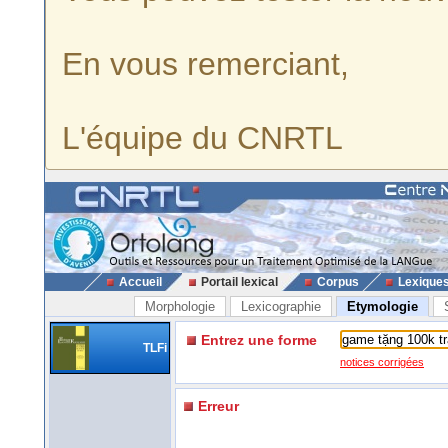
En vous remerciant,
L'équipe du CNRTL
Accueil
Portail lexical
Corpus
Lexique
Morphologie
Lexicographie
Etymologie
Entrez une forme
TLFi
notices corrigées
Erreur