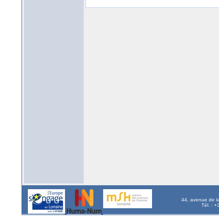
44, avenue de l
Tél. : 