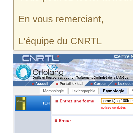
En vous remerciant,
L'équipe du CNRTL
Accueil
Portail lexical
Corpus
Lexique
Morphologie
Lexicographie
Etymologie
Entrez une forme
TLFi
notices corrigées
Erreur