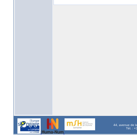
44, avenue de l
Tél. : 