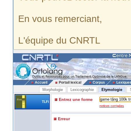
En vous remerciant,
L'équipe du CNRTL
Accueil
Portail lexical
Corpus
Lexique
Morphologie
Lexicographie
Etymologie
Entrez une forme
TLFi
notices corrigées
Erreur