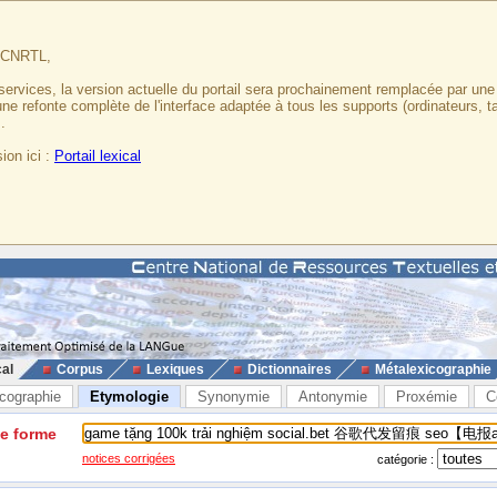
u CNRTL,
services, la version actuelle du portail sera prochainement remplacée par un
 une refonte complète de l'interface adaptée à tous les supports (ordinateurs, t
.
ion ici :
Portail lexical
cal
Corpus
Lexiques
Dictionnaires
Métalexicographie
cographie
Etymologie
Synonymie
Antonymie
Proxémie
C
ne forme
notices corrigées
catégorie :