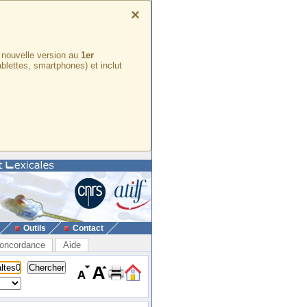
×
e nouvelle version au
1er
ablettes, smartphones) et inclut
Outils
Contact
oncordance
Aide