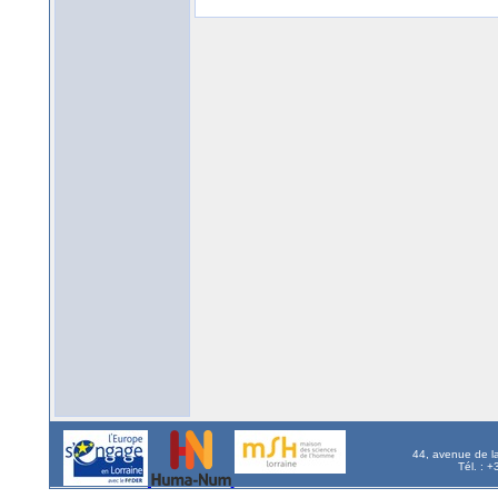
44, avenue de l
Tél. : 