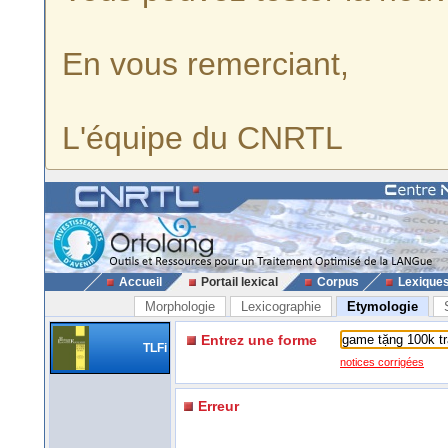
En vous remerciant,
L'équipe du CNRTL
Accueil
Portail lexical
Corpus
Lexique
Morphologie
Lexicographie
Etymologie
Entrez une forme
TLFi
notices corrigées
Erreur