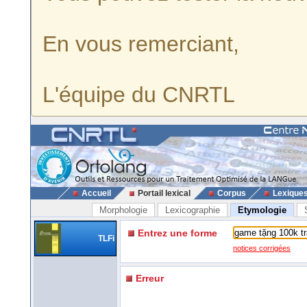
En vous remerciant,
L'équipe du CNRTL
Accueil
Portail lexical
Corpus
Lexique
Morphologie
Lexicographie
Etymologie
Entrez une forme
TLFi
notices corrigées
Erreur