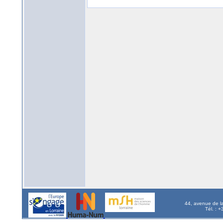
44, avenue de l
Tél. : 