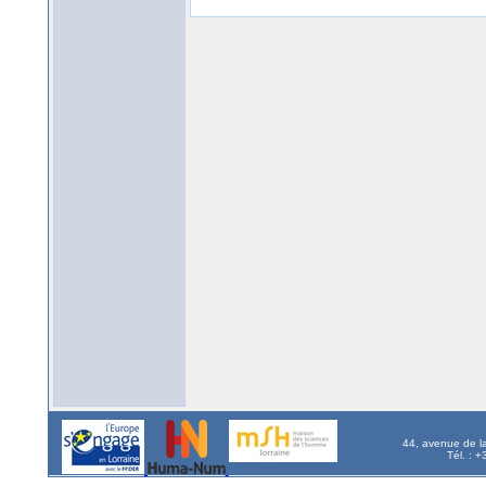
44, avenue de l
Tél. : 