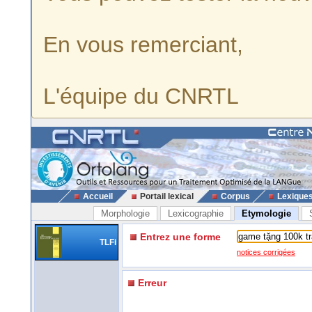
En vous remerciant,
L'équipe du CNRTL
Accueil
Portail lexical
Corpus
Lexique
Morphologie
Lexicographie
Etymologie
Entrez une forme
TLFi
notices corrigées
Erreur