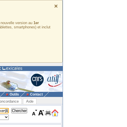
×
e nouvelle version au
1er
ablettes, smartphones) et inclut
Outils
Contact
oncordance
Aide