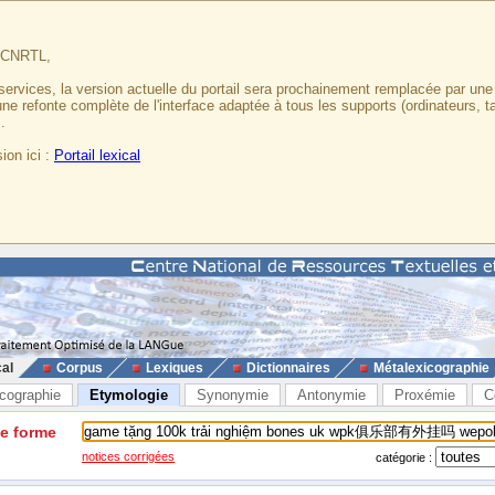
u CNRTL,
services, la version actuelle du portail sera prochainement remplacée par un
 une refonte complète de l'interface adaptée à tous les supports (ordinateurs, t
.
ion ici :
Portail lexical
cal
Corpus
Lexiques
Dictionnaires
Métalexicographie
cographie
Etymologie
Synonymie
Antonymie
Proxémie
C
ne forme
notices corrigées
catégorie :