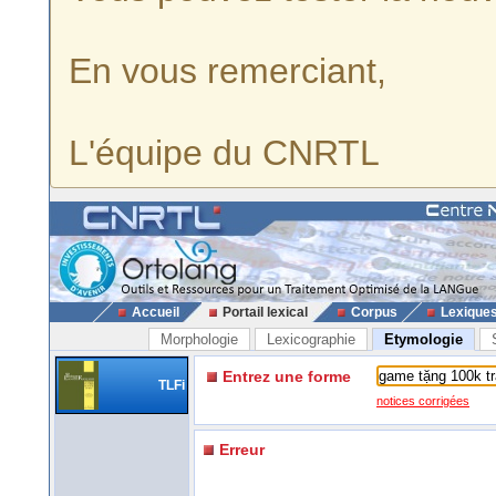
En vous remerciant,
L'équipe du CNRTL
Accueil
Portail lexical
Corpus
Lexique
Morphologie
Lexicographie
Etymologie
Entrez une forme
TLFi
notices corrigées
Erreur