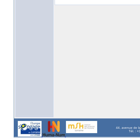
44, avenue de l
Tél. : 