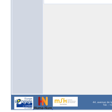
44, avenue de l
Tél. : 