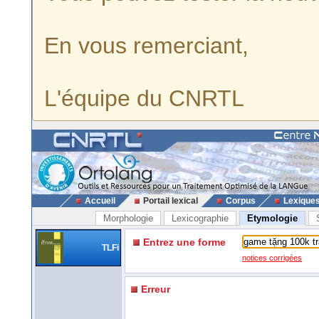
En vous remerciant,
L'équipe du CNRTL
Accueil
Portail lexical
Corpus
Lexique
Morphologie
Lexicographie
Etymologie
Entrez une forme
TLFi
notices corrigées
Erreur