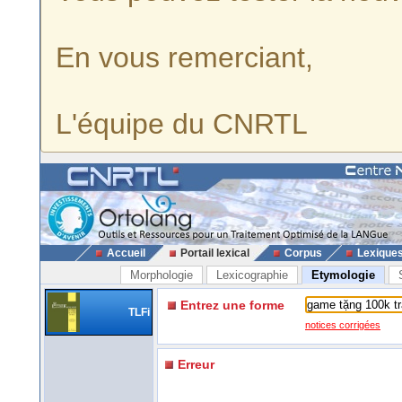
En vous remerciant,
L'équipe du CNRTL
Accueil
Portail lexical
Corpus
Lexique
Morphologie
Lexicographie
Etymologie
Entrez une forme
TLFi
notices corrigées
Erreur