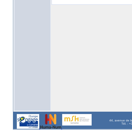
44, avenue de l
Tél. : 