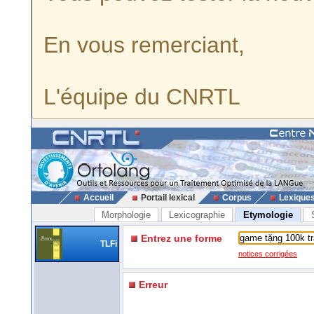
En vous remerciant,
L'équipe du CNRTL
Accueil
Portail lexical
Corpus
Lexique
Morphologie
Lexicographie
Etymologie
Entrez une forme
TLFi
notices corrigées
Erreur