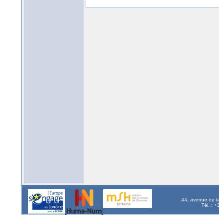
44, avenue de l
Tél. : 