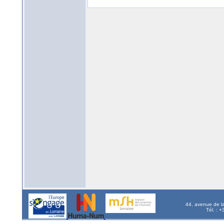
44, avenue de l
Tél. : 