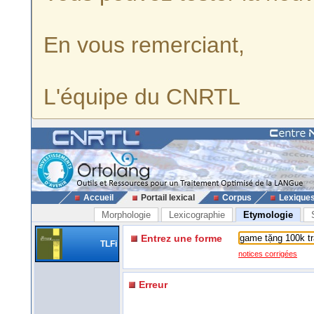
En vous remerciant,
L'équipe du CNRTL
Accueil
Portail lexical
Corpus
Lexique
Morphologie
Lexicographie
Etymologie
Entrez une forme
TLFi
notices corrigées
Erreur