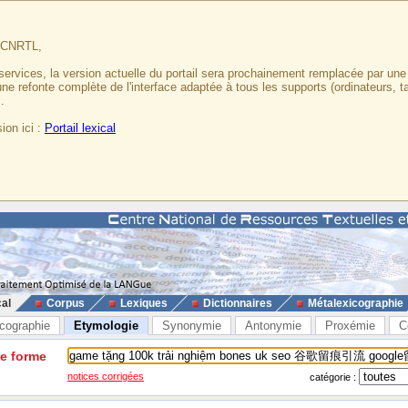
u CNRTL,
services, la version actuelle du portail sera prochainement remplacée par un
 une refonte complète de l'interface adaptée à tous les supports (ordinateurs, t
.
ion ici :
Portail lexical
cal
Corpus
Lexiques
Dictionnaires
Métalexicographie
cographie
Etymologie
Synonymie
Antonymie
Proxémie
C
ne forme
notices corrigées
catégorie :