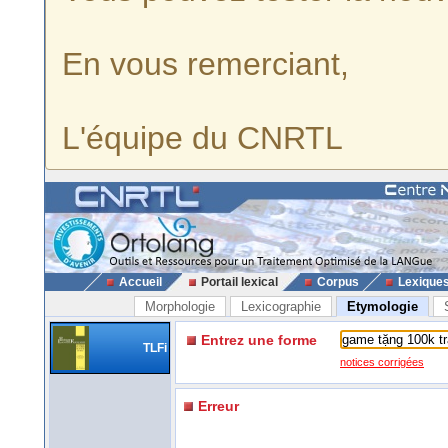
En vous remerciant,
L'équipe du CNRTL
Accueil
Portail lexical
Corpus
Lexique
Morphologie
Lexicographie
Etymologie
Entrez une forme
TLFi
notices corrigées
Erreur