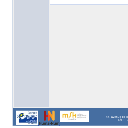
44, avenue de l
Tél. : 