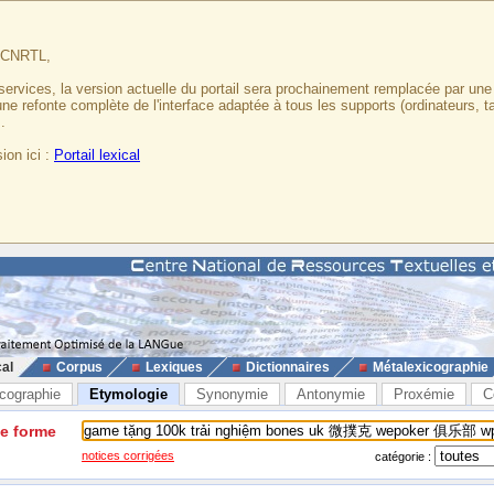
u CNRTL,
services, la version actuelle du portail sera prochainement remplacée par un
 une refonte complète de l'interface adaptée à tous les supports (ordinateurs, t
.
ion ici :
Portail lexical
cal
Corpus
Lexiques
Dictionnaires
Métalexicographie
cographie
Etymologie
Synonymie
Antonymie
Proxémie
C
ne forme
notices corrigées
catégorie :