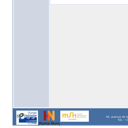
44, avenue de l
Tél. : 