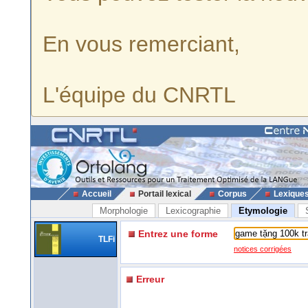
En vous remerciant,
L'équipe du CNRTL
Accueil
Portail lexical
Corpus
Lexique
Morphologie
Lexicographie
Etymologie
Entrez une forme
TLFi
notices corrigées
Erreur