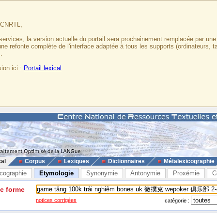
u CNRTL,
services, la version actuelle du portail sera prochainement remplacée par un
 une refonte complète de l'interface adaptée à tous les supports (ordinateurs, t
.
ion ici :
Portail lexical
cal
Corpus
Lexiques
Dictionnaires
Métalexicographie
cographie
Etymologie
Synonymie
Antonymie
Proxémie
C
ne forme
notices corrigées
catégorie :