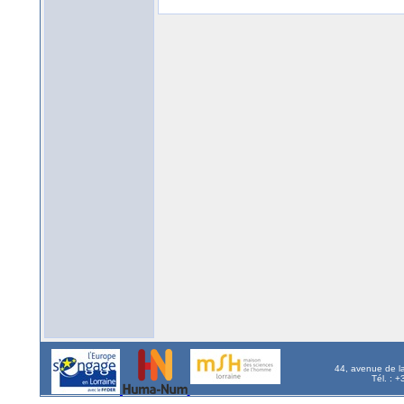
44, avenue de l
Tél. : 