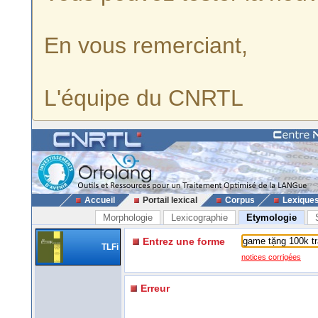
En vous remerciant,
L'équipe du CNRTL
Accueil
Portail lexical
Corpus
Lexique
Morphologie
Lexicographie
Etymologie
Entrez une forme
TLFi
notices corrigées
Erreur