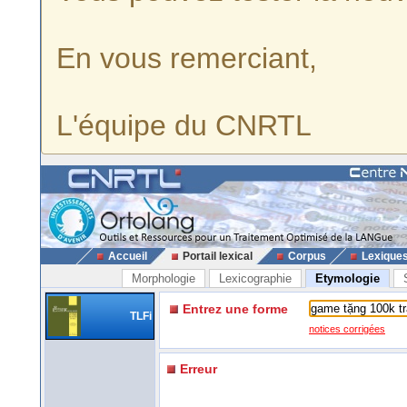
En vous remerciant,
L'équipe du CNRTL
Accueil
Portail lexical
Corpus
Lexique
Morphologie
Lexicographie
Etymologie
Entrez une forme
TLFi
notices corrigées
Erreur