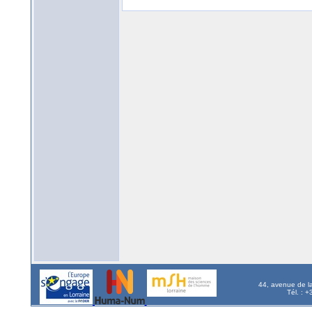
44, avenue de l
Tél. : 