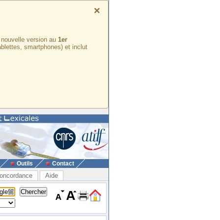
×
e nouvelle version au
1er
ablettes, smartphones) et inclut
Outils
Contact
oncordance
Aide