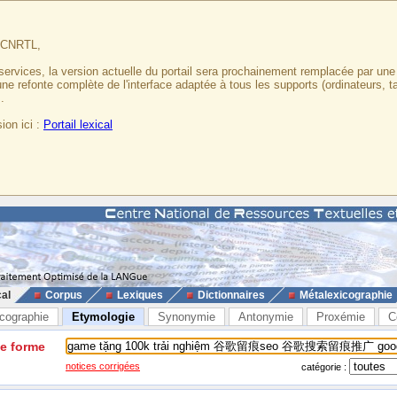
u CNRTL,
services, la version actuelle du portail sera prochainement remplacée par un
 une refonte complète de l'interface adaptée à tous les supports (ordinateurs, t
.
ion ici :
Portail lexical
cal
Corpus
Lexiques
Dictionnaires
Métalexicographie
cographie
Etymologie
Synonymie
Antonymie
Proxémie
C
ne forme
notices corrigées
catégorie :