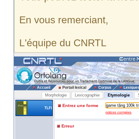
En vous remerciant,
L'équipe du CNRTL
Accueil
Portail lexical
Corpus
Lexique
Morphologie
Lexicographie
Etymologie
Entrez une forme
TLFi
notices corrigées
Erreur