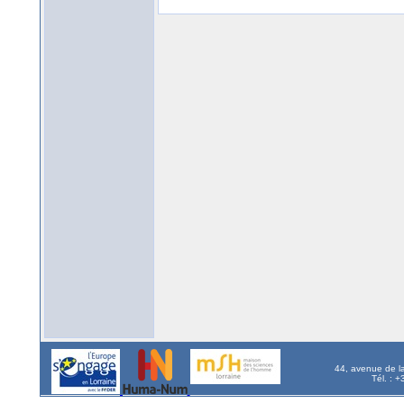
44, avenue de l
Tél. : 