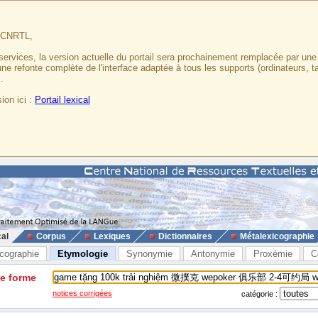
u CNRTL,
services, la version actuelle du portail sera prochainement remplacée par un
 une refonte complète de l'interface adaptée à tous les supports (ordinateurs, t
.
ion ici :
Portail lexical
cal
Corpus
Lexiques
Dictionnaires
Métalexicographie
cographie
Etymologie
Synonymie
Antonymie
Proxémie
C
ne forme
notices corrigées
catégorie :