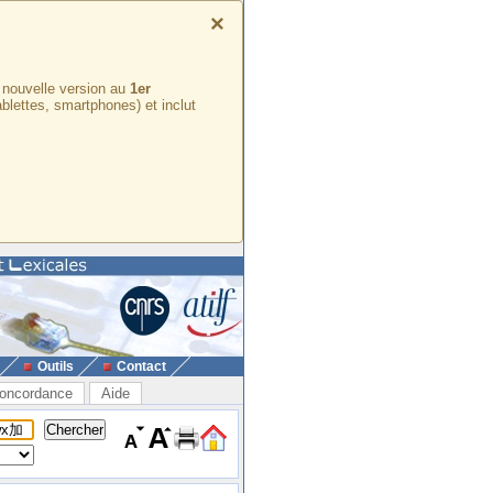
×
e nouvelle version au
1er
ablettes, smartphones) et inclut
Outils
Contact
oncordance
Aide