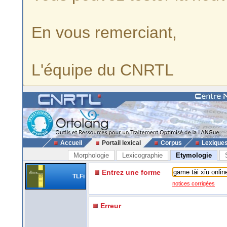
En vous remerciant,
L'équipe du CNRTL
Accueil
Portail lexical
Corpus
Lexique
Morphologie
Lexicographie
Etymologie
Entrez une forme
TLFi
notices corrigées
Erreur