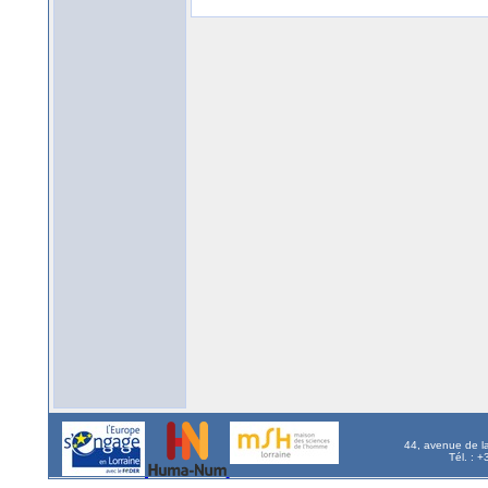
44, avenue de l
Tél. : 