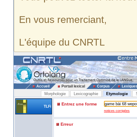
En vous remerciant,
L'équipe du CNRTL
Accueil
Portail lexical
Corpus
Lexique
Morphologie
Lexicographie
Etymologie
Entrez une forme
TLFi
notices corrigées
Erreur