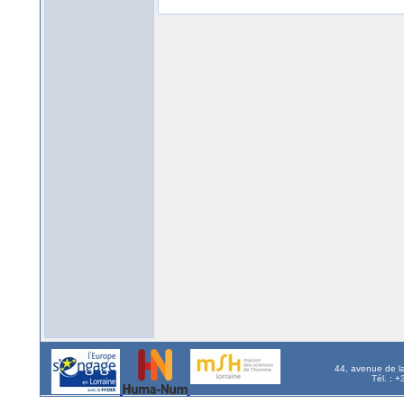
44, avenue de l
Tél. : 