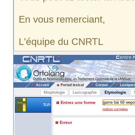
En vous remerciant,
L'équipe du CNRTL
Accueil
Portail lexical
Corpus
Lexique
Morphologie
Lexicographie
Etymologie
Entrez une forme
TLFi
notices corrigées
Erreur