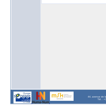
44, avenue de l
Tél. : 