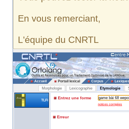
En vous remerciant,
L'équipe du CNRTL
Accueil
Portail lexical
Corpus
Lexique
Morphologie
Lexicographie
Etymologie
Entrez une forme
TLFi
notices corrigées
Erreur