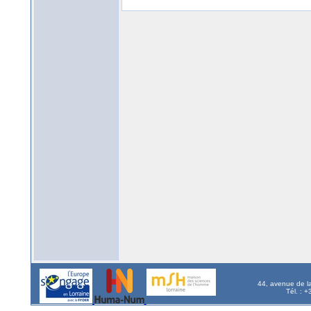
44, avenue de l
Tél. : 