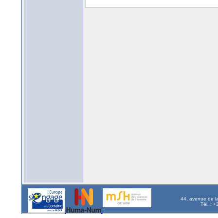
44, avenue de l
Tél. : 