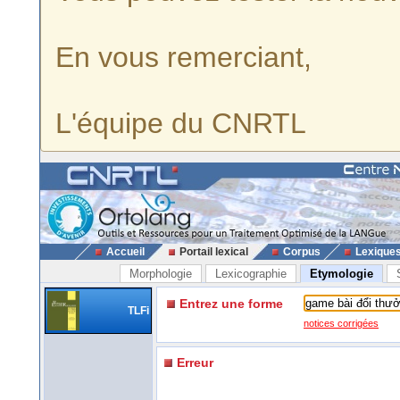
En vous remerciant,
L'équipe du CNRTL
Accueil
Portail lexical
Corpus
Lexique
Morphologie
Lexicographie
Etymologie
Entrez une forme
TLFi
notices corrigées
Erreur