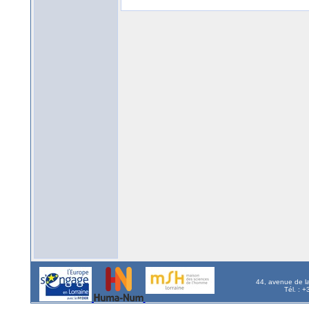
44, avenue de l
Tél. : 