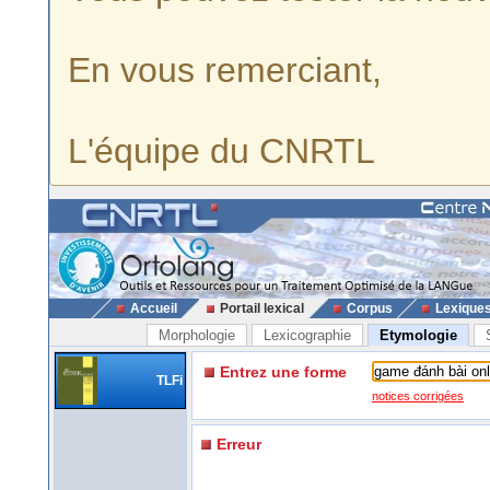
En vous remerciant,
L'équipe du CNRTL
Accueil
Portail lexical
Corpus
Lexique
Morphologie
Lexicographie
Etymologie
Entrez une forme
TLFi
notices corrigées
Erreur