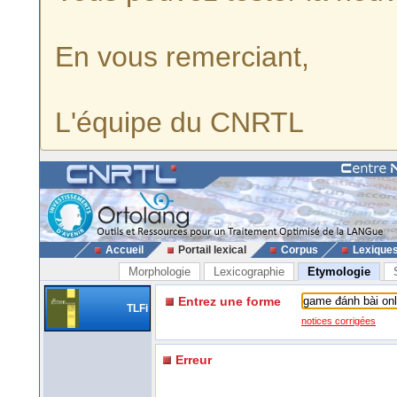
En vous remerciant,
L'équipe du CNRTL
Accueil
Portail lexical
Corpus
Lexique
Morphologie
Lexicographie
Etymologie
Entrez une forme
TLFi
notices corrigées
Erreur