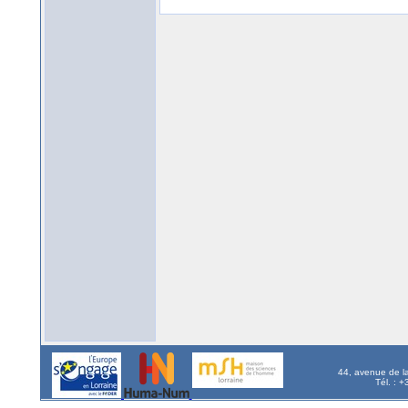
44, avenue de l
Tél. : 