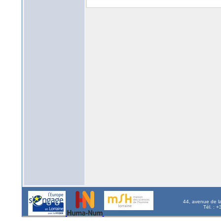
44, avenue de l
Tél. : 