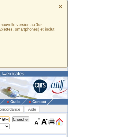
×
e nouvelle version au
1er
ablettes, smartphones) et inclut
Outils
Contact
oncordance
Aide