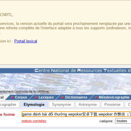
u CNRTL,
services, la version actuelle du portail sera prochainement remplacée par un
 une refonte complète de l'interface adaptée à tous les supports (ordinateurs, t
.
ion ici :
Portail lexical
cal
Corpus
Lexiques
Dictionnaires
Métalexicographie
cographie
Etymologie
Synonymie
Antonymie
Proxémie
C
ne forme
notices corrigées
catégorie :