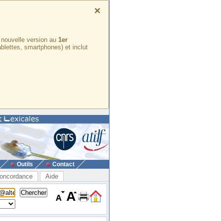
×
e nouvelle version au
1er
ablettes, smartphones) et inclut
Outils
Contact
oncordance
Aide