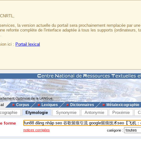
u CNRTL,
services, la version actuelle du portail sera prochainement remplacée par un
 une refonte complète de l'interface adaptée à tous les supports (ordinateurs, t
.
ion ici :
Portail lexical
cal
Corpus
Lexiques
Dictionnaires
Métalexicographie
cographie
Etymologie
Synonymie
Antonymie
Proxémie
C
ne forme
notices corrigées
catégorie :