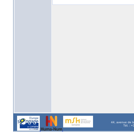
44, avenue de l
Tél. : 