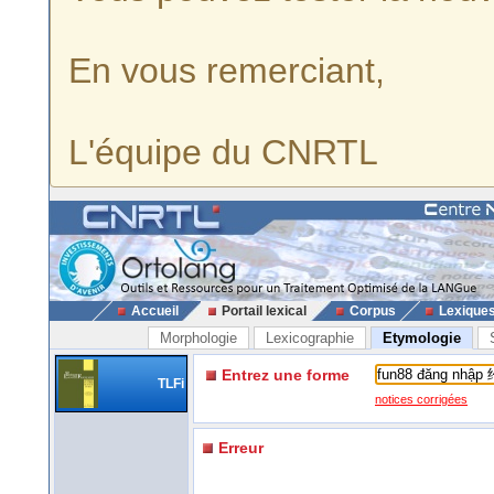
En vous remerciant,
L'équipe du CNRTL
Accueil
Portail lexical
Corpus
Lexique
Morphologie
Lexicographie
Etymologie
Entrez une forme
TLFi
notices corrigées
Erreur