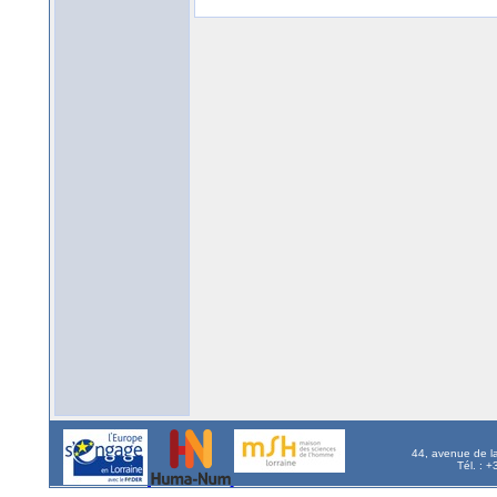
44, avenue de l
Tél. : 