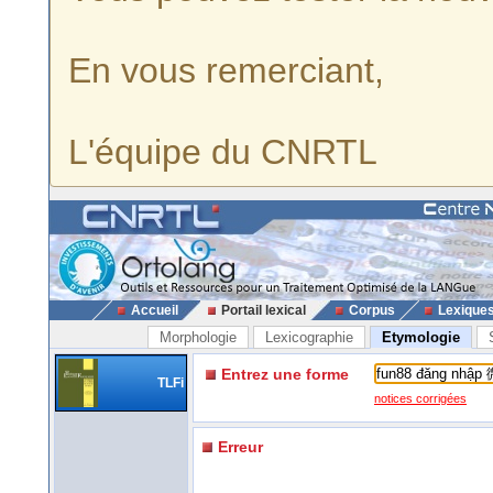
En vous remerciant,
L'équipe du CNRTL
Accueil
Portail lexical
Corpus
Lexique
Morphologie
Lexicographie
Etymologie
Entrez une forme
TLFi
notices corrigées
Erreur