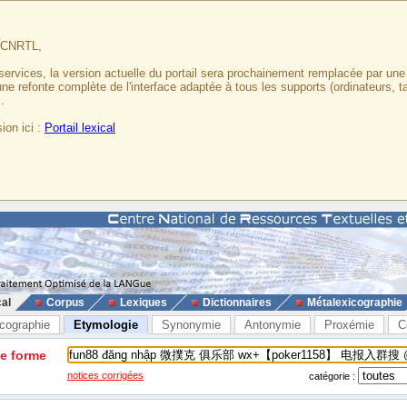
u CNRTL,
services, la version actuelle du portail sera prochainement remplacée par un
 une refonte complète de l'interface adaptée à tous les supports (ordinateurs, t
.
ion ici :
Portail lexical
cal
Corpus
Lexiques
Dictionnaires
Métalexicographie
cographie
Etymologie
Synonymie
Antonymie
Proxémie
C
ne forme
notices corrigées
catégorie :