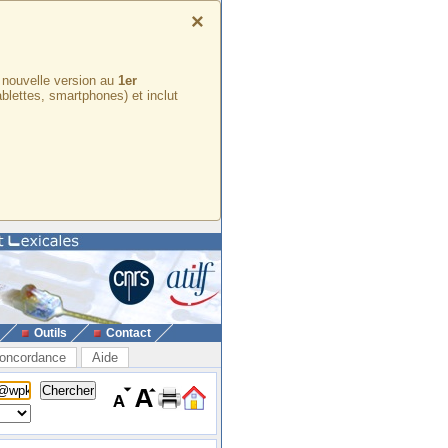
×
e nouvelle version au
1er
ablettes, smartphones) et inclut
Outils
Contact
oncordance
Aide