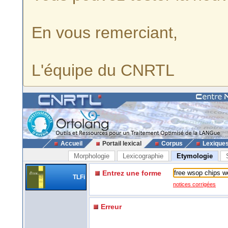
En vous remerciant,
L'équipe du CNRTL
Accueil
Portail lexical
Corpus
Lexique
Morphologie
Lexicographie
Etymologie
Entrez une forme
TLFi
notices corrigées
Erreur