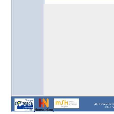
44, avenue de l
Tél. : 