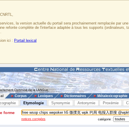
u CNRTL,
services, la version actuelle du portail sera prochainement remplacée par un
 une refonte complète de l'interface adaptée à tous les supports (ordinateurs, t
.
ion ici :
Portail lexical
cal
Corpus
Lexiques
Dictionnaires
Métalexicographie
cographie
Etymologie
Synonymie
Antonymie
Proxémie
C
ne forme
notices corrigées
catégorie :