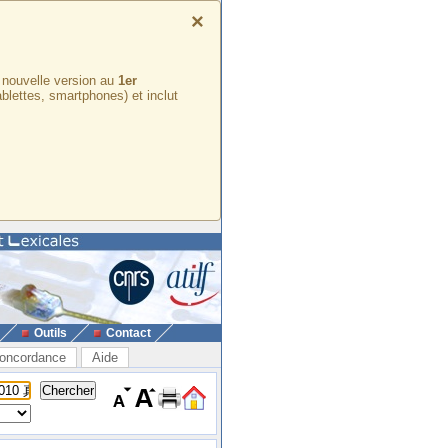
×
e nouvelle version au
1er
ablettes, smartphones) et inclut
Outils
Contact
oncordance
Aide