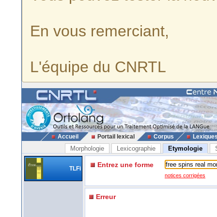
En vous remerciant,
L'équipe du CNRTL
Accueil
Portail lexical
Corpus
Lexique
Morphologie
Lexicographie
Etymologie
Entrez une forme
TLFi
notices corrigées
Erreur