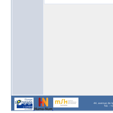
44, avenue de l
Tél. : 