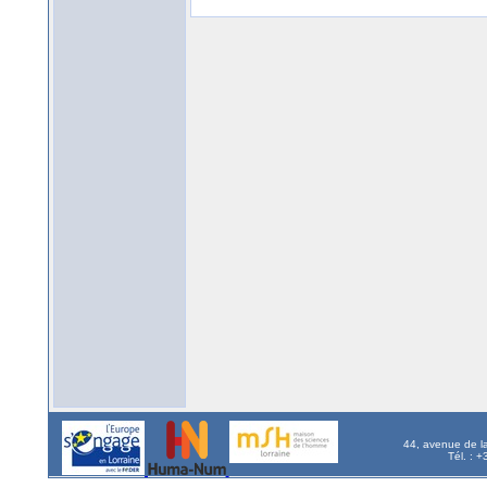
44, avenue de l
Tél. : 