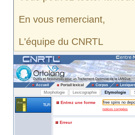
En vous remerciant,
L'équipe du CNRTL
Accueil
Portail lexical
Corpus
Lexique
Morphologie
Lexicographie
Etymologie
Entrez une forme
TLFi
notices corrigées
Erreur