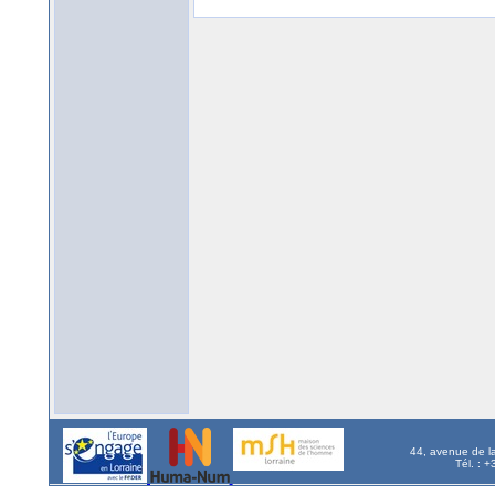
44, avenue de l
Tél. : 