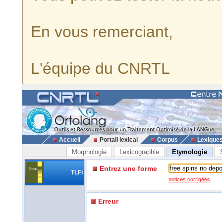
En vous remerciant,
L'équipe du CNRTL
Accueil
Portail lexical
Corpus
Lexique
Morphologie
Lexicographie
Etymologie
Entrez une forme
TLFi
notices corrigées
Erreur