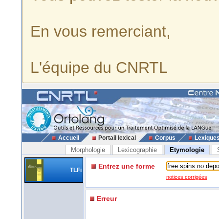
En vous remerciant,
L'équipe du CNRTL
Accueil
Portail lexical
Corpus
Lexique
Morphologie
Lexicographie
Etymologie
Entrez une forme
TLFi
notices corrigées
Erreur