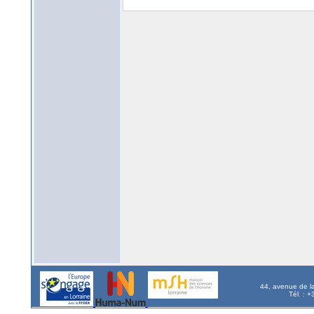
44, avenue de l
Tél. : 