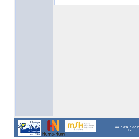
44, avenue de l
Tél. : 