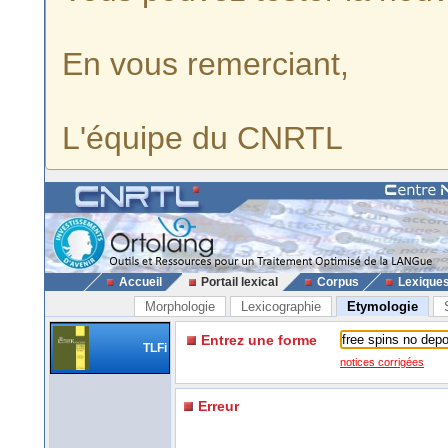
En vous remerciant,
L'équipe du CNRTL
Accueil
Portail lexical
Corpus
Lexique
Morphologie
Lexicographie
Etymologie
Entrez une forme
TLFi
notices corrigées
Erreur