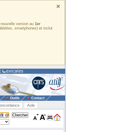
×
e nouvelle version au
1er
ablettes, smartphones) et inclut
Outils
Contact
oncordance
Aide