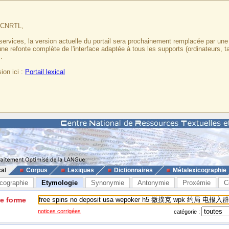
u CNRTL,
services, la version actuelle du portail sera prochainement remplacée par un
 une refonte complète de l'interface adaptée à tous les supports (ordinateurs, t
.
ion ici :
Portail lexical
cal
Corpus
Lexiques
Dictionnaires
Métalexicographie
cographie
Etymologie
Synonymie
Antonymie
Proxémie
C
ne forme
notices corrigées
catégorie :