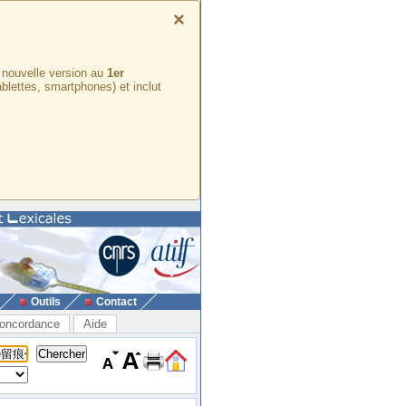
×
e nouvelle version au
1er
ablettes, smartphones) et inclut
Outils
Contact
oncordance
Aide