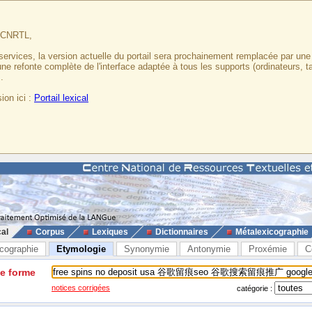
u CNRTL,
services, la version actuelle du portail sera prochainement remplacée par un
 une refonte complète de l'interface adaptée à tous les supports (ordinateurs, t
.
ion ici :
Portail lexical
cal
Corpus
Lexiques
Dictionnaires
Métalexicographie
cographie
Etymologie
Synonymie
Antonymie
Proxémie
C
ne forme
notices corrigées
catégorie :